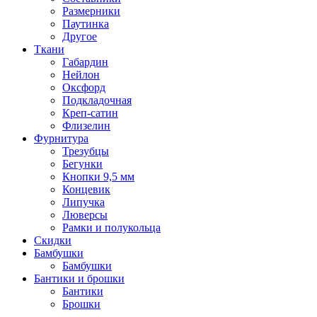
Размерники
Паутинка
Другое
Ткани
Габардин
Нейлон
Оксфорд
Подкладочная
Креп-сатин
Флизелин
Фурнитура
Трезубцы
Бегунки
Кнопки 9,5 мм
Концевик
Липучка
Люверсы
Рамки и полукольца
Скидки
Бамбушки
Бамбушки
Бантики и брошки
Бантики
Брошки