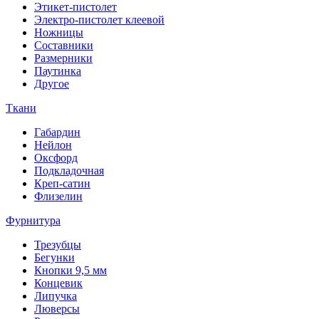
Этикет-пистолет
Электро-пистолет клеевой
Ножницы
Составники
Размерники
Паутинка
Другое
Ткани
Габардин
Нейлон
Оксфорд
Подкладочная
Креп-сатин
Флизелин
Фурнитура
Трезубцы
Бегунки
Кнопки 9,5 мм
Концевик
Липучка
Люверсы