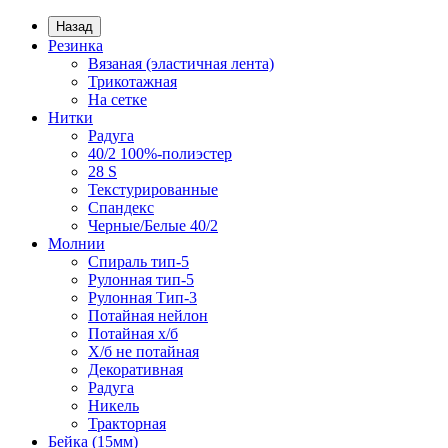
Назад
Резинка
Вязаная (эластичная лента)
Трикотажная
На сетке
Нитки
Радуга
40/2 100%-полиэстер
28 S
Текстурированные
Спандекс
Черные/Белые 40/2
Молнии
Спираль тип-5
Рулонная тип-5
Рулонная Тип-3
Потайная нейлон
Потайная х/б
Х/б не потайная
Декоративная
Радуга
Никель
Тракторная
Бейка (15мм)