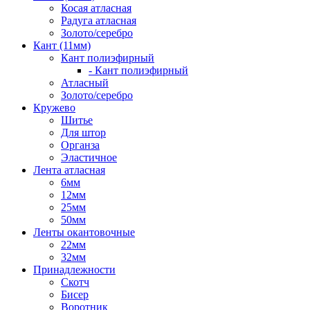
Косая атласная
Радуга атласная
Золото/серебро
Кант (11мм)
Кант полиэфирный
- Кант полиэфирный
Атласный
Золото/серебро
Кружево
Шитье
Для штор
Органза
Эластичное
Лента атласная
6мм
12мм
25мм
50мм
Ленты окантовочные
22мм
32мм
Принадлежности
Скотч
Бисер
Воротник