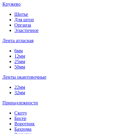
Кружево
Шитье
Для штор
Органза
Эластичное
Лента атласная
6мм
12мм
25мм
50мм
Ленты окантовочные
22мм
32мм
Принадлежности
Скотч
Бисер
Воротник
Бахрома