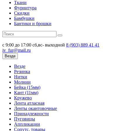
Ткани
Фурнитура
Скидки
Бамбушки
Бантики и брошки
с 9:00 до 17:00
сб,вс- выходной
8 (903)
889 41 41
iv_fur@mail.ru
Везде
Везде
Резинка
Нитки
Молнии
Бейка (15мм)
Кант (11мм)
Кружево
Лента атласная
Ленты окантовочные
Принадлежности
Пуговицы
Аппликации
Сопутс. товары