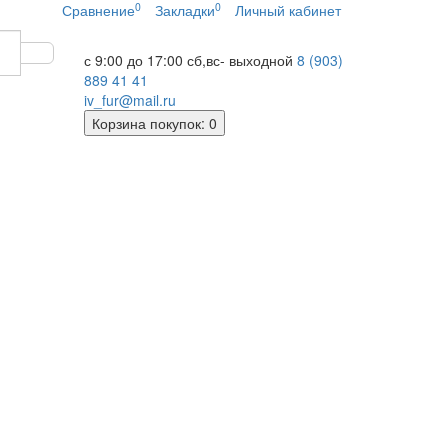
0
0
Сравнение
Закладки
Личный кабинет
с 9:00 до 17:00
сб,вс- выходной
8 (903)
889 41 41
iv_fur@mail.ru
Корзина
покупок
: 0