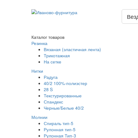
Вез
Каталог
товаров
Резинка
Вязаная (эластичная лента)
Трикотажная
На сетке
Нитки
Радуга
40/2 100%-полиэстер
28 S
Текстурированные
Спандекс
Черные/Белые 40/2
Молнии
Спираль тип-5
Рулонная тип-5
Рулонная Тип-3