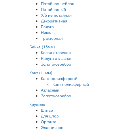
Потайная нейлон
Потайная х/б
Х/б не потайная
Декоративная
Радуга
Никель
Тракторная
Бейка (15мм)
Косая атласная
Радуга атласная
Золото/серебро
Кант (11мм)
Кант полиэфирный
Кант полиэфирный
Атласный
Золото/серебро
Кружево
Шитье
Для штор
Органза
Эластичное