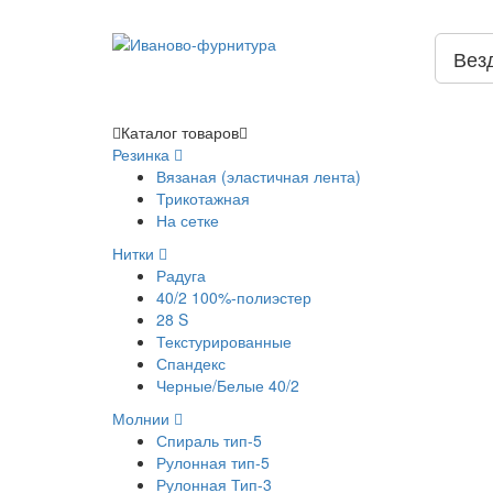
Вез
Каталог
товаров
Резинка
Вязаная (эластичная лента)
Трикотажная
На сетке
Нитки
Радуга
40/2 100%-полиэстер
28 S
Текстурированные
Спандекс
Черные/Белые 40/2
Молнии
Спираль тип-5
Рулонная тип-5
Рулонная Тип-3