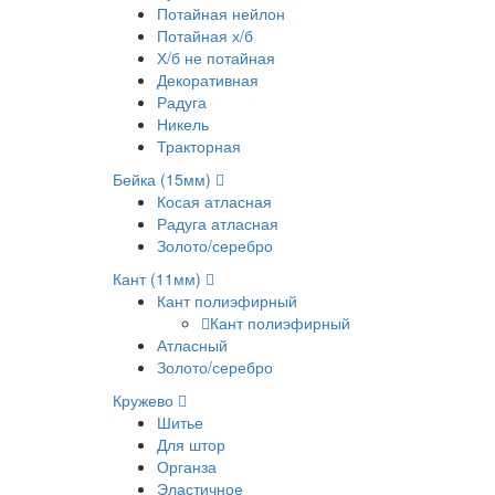
Потайная нейлон
Потайная х/б
Х/б не потайная
Декоративная
Радуга
Никель
Тракторная
Бейка (15мм)
Косая атласная
Радуга атласная
Золото/серебро
Кант (11мм)
Кант полиэфирный
Кант полиэфирный
Атласный
Золото/серебро
Кружево
Шитье
Для штор
Органза
Эластичное