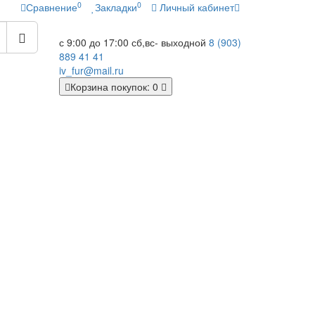
0
0
Сравнение
Закладки
Личный кабинет
с 9:00 до 17:00
сб,вс- выходной
8 (903)
889 41 41
iv_fur@mail.ru
Корзина
покупок
: 0