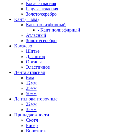
Косая атласная
Радуга атласная
Золото/серебро
Кант (11мм)
Кант полиэфирный
- Кант полиэфирный
Атласный
Золото/серебро
Кружево
Шитье
Для штор
Органза
Эластичное
Лента атласная
6мм
12мм
25мм
50мм
Ленты окантовочные
22мм
32мм
Принадлежности
Скотч
Бисер
Воротник