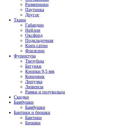
Размерники
Паутинка
Другое
Ткани
Габардин
Нейлон
Оксфорд
Подкладочная
Креп-сатин
Флизелин
Фурнитура
Трезубцы
Бегунки
Кнопки 9,5 мм
Концевик
Липучка
Люверсы
Рамки и полукольца
Скидки
Бамбушки
Бамбушки
Бантики и брошки
Бантики
Брошки