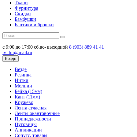
Ткани
Фурнитура
Скидки
Бамбушки
Бантики и брошки
с 9:00 до 17:00
сб,вс- выходной
8 (903)
889 41 41
iv_fur@mail.ru
Везде
Везде
Резинка
Нитки
Молнии
Бейка (15мм)
Кант (11мм)
Кружево
Лента атласная
Ленты окантовочные
Принадлежности
Пуговицы
Аппликации
Сопутс. товары