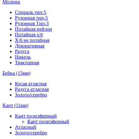
Молнии
Спираль тип-5
Рулонная тип-5
Рулонная Тип-3
Потайная нейлон
Потайная х/б
Х/б не потайная
Декоративная
Радуга
Никель
Тракторная
Бейка (15мм)
Косая атласная
Радуга атласная
Золото/серебро
Кант (11мм)
Кант полиэфирный
Кант полиэфирный
Атласный
Золото/серебро