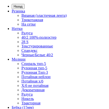
Назад
Резинка
Вязаная (эластичная лента)
Трикотажная
На сетке
Нитки
Радуга
40/2 100%-полиэстер
28 S
Текстурированные
Спандекс
Черные/Белые 40/2
Молнии
Спираль тип-5
Рулонная тип-5
Рулонная Тип-3
Потайная нейлон
Потайная х/б
Х/б не потайная
Декоративная
Радуга
Никель
Тракторная
Бейка (15мм)